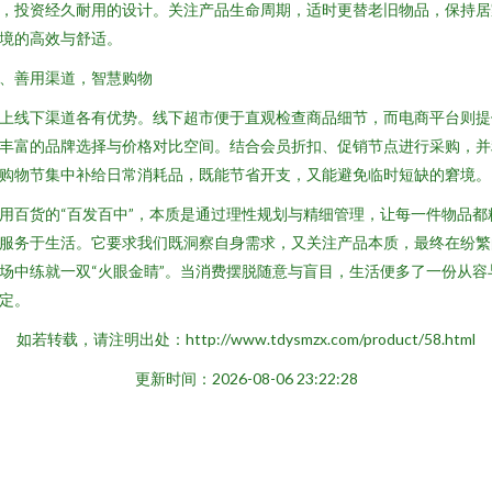
，投资经久耐用的设计。关注产品生命周期，适时更替老旧物品，保持居
境的高效与舒适。
、善用渠道，智慧购物
上线下渠道各有优势。线下超市便于直观检查商品细节，而电商平台则提
丰富的品牌选择与价格对比空间。结合会员折扣、促销节点进行采购，并
购物节集中补给日常消耗品，既能节省开支，又能避免临时短缺的窘境。
用百货的“百发百中”，本质是通过理性规划与精细管理，让每一件物品都
服务于生活。它要求我们既洞察自身需求，又关注产品本质，最终在纷繁
场中练就一双“火眼金睛”。当消费摆脱随意与盲目，生活便多了一份从容
定。
如若转载，请注明出处：http://www.tdysmzx.com/product/58.html
更新时间：2026-08-06 23:22:28