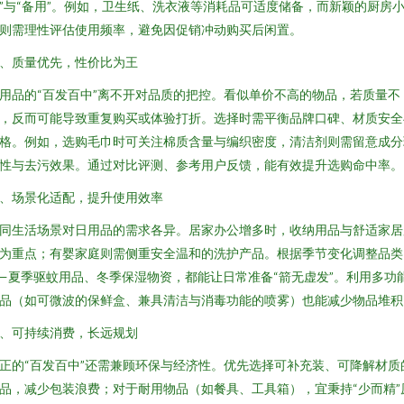
”与“备用”。例如，卫生纸、洗衣液等消耗品可适度储备，而新颖的厨房
则需理性评估使用频率，避免因促销冲动购买后闲置。
、质量优先，性价比为王
用品的“百发百中”离不开对品质的把控。看似单价不高的物品，若质量不
，反而可能导致重复购买或体验打折。选择时需平衡品牌口碑、材质安全
格。例如，选购毛巾时可关注棉质含量与编织密度，清洁剂则需留意成分
性与去污效果。通过对比评测、参考用户反馈，能有效提升选购命中率。
、场景化适配，提升使用效率
同生活场景对日用品的需求各异。居家办公增多时，收纳用品与舒适家居
为重点；有婴家庭则需侧重安全温和的洗护产品。根据季节变化调整品类
—夏季驱蚊用品、冬季保湿物资，都能让日常准备“箭无虚发”。利用多功
品（如可微波的保鲜盒、兼具清洁与消毒功能的喷雾）也能减少物品堆积
、可持续消费，长远规划
正的“百发百中”还需兼顾环保与经济性。优先选择可补充装、可降解材质
品，减少包装浪费；对于耐用物品（如餐具、工具箱），宜秉持“少而精”